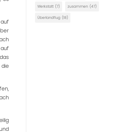
Werkstatt
(7)
zusammen
(47)
Überlandflug
(18)
 auf
über
Nach
 auf
 das
die
fen,
nach
ilig
und