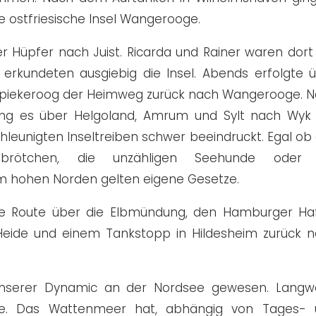
 ostfriesische Insel Wangerooge.
r Hüpfer nach Juist. Ricarda und Rainer waren dort
erkundeten ausgiebig die Insel. Abends erfolgte 
Spiekeroog der Heimweg zurück nach Wangerooge. 
ng es über Helgoland, Amrum und Sylt nach Wyk
hleunigten Inseltreiben schwer beeindruckt. Egal ob
ischbrötchen, die unzähligen Seehunde oder 
im hohen Norden gelten eigene Gesetze.
die Route über die Elbmündung, den Hamburger Ha
 Heide und einem Tankstopp in Hildesheim zurück 
nserer Dynamic an der Nordsee gewesen. Langwe
nie. Das Wattenmeer hat, abhängig von Tages- 