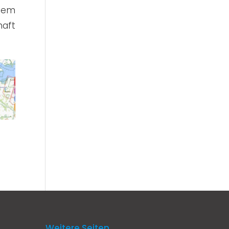
 dem
haft
Weitere Seiten