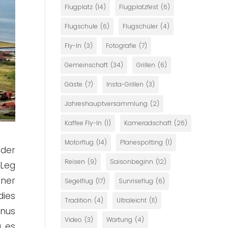
Flugplatz
(14)
Flugplatzfest
(6)
Flugschule
(6)
Flugschüler
(4)
Fly-In
(3)
Fotografie
(7)
Gemeinschaft
(34)
Grillen
(6)
Gäste
(7)
Insta-Grillen
(3)
Jahreshauptversammlung
(2)
Kaffee Fly-In
(1)
Kameradschaft
(26)
Motorflug
(14)
Planespotting
(1)
der
Reisen
(9)
Saisonbeginn
(12)
 Leg
ner
Segelflug
(17)
Sunriseflug
(6)
dies
Tradition
(4)
Ultraleicht
(11)
unus
Video
(3)
Wartung
(4)
g es