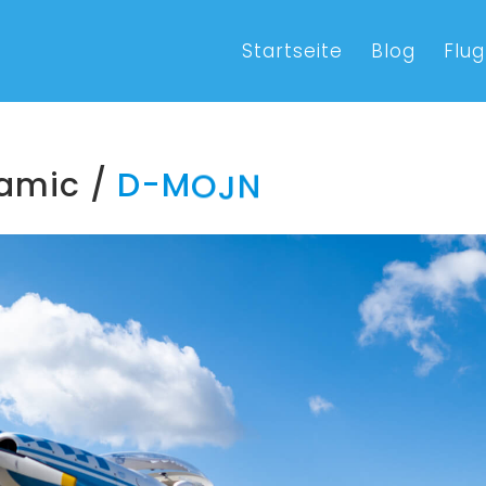
Startseite
Blog
Flug
amic /
D
-
M
O
J
N