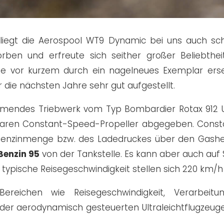
liegt die Aerospool WT9 Dynamic bei uns auch scho
ben und erfreute sich seither großer Beliebthei
ie vor kurzem durch ein nagelneues Exemplar erset
r die nächsten Jahre sehr gut aufgestellt.
atmendes Triebwerk vom Typ Bombardier Rotax 912 UL
llbaren Constant-Speed-Propeller abgegeben. Cons
 Benzinmenge bzw. des Ladedruckes über den Gasheb
Benzin 95
von der Tankstelle. Es kann aber auch auf S
typische Reisegeschwindigkeit stellen sich 220 km/h 
reichen wie Reisegeschwindigkeit, Verarbeitun
er aerodynamisch gesteuerten Ultraleichtflugzeuge.