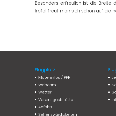
Besonders erfreulich ist die Breite 
Irpfel freut man sich schon auf die 
Flugplatz
Flu
Piloteninfos / PPR
Le
Webcam
Sc
Wetter
Sc
Vereinsgaststätte
I
Anfahrt
Sehenswürdigkeiten