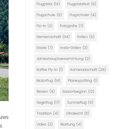
Flugplatz
(14)
Flugplatzfest
(6)
Flugschule
(6)
Flugschüler
(4)
Fly-In
(3)
Fotografie
(7)
Gemeinschaft
(34)
Grillen
(6)
Gäste
(7)
Insta-Grillen
(3)
Jahreshauptversammlung
(2)
Kaffee Fly-In
(1)
Kameradschaft
(26)
Motorflug
(14)
Planespotting
(1)
Reisen
(9)
Saisonbeginn
(12)
Segelflug
(17)
Sunriseflug
(6)
Tradition
(4)
Ultraleicht
(11)
nzes
Video
(3)
Wartung
(4)
e.