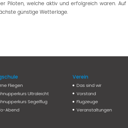
der Piloten, welche aktiv und erfolgreich waren. Auf
nächste günstige Wetterlage.
gschule
Verein
rne Fliegen
Das sind wir
hnupperkurs Ultraleicht
Vorstand
hnupperkurs Segelflug
Flugzeuge
nfo-Abend
Veranstaltungen