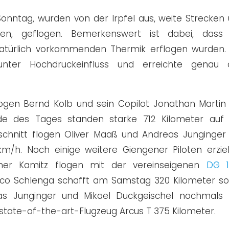
nntag, wurden von der Irpfel aus, weite Strecken
iten, geflogen. Bemerkenswert ist dabei, dass
 natürlich vorkommenden Thermik erflogen wurden.
 unter Hochdruckeinfluss und erreichte genau 
ogen Bernd Kolb und sein Copilot Jonathan Martin
de des Tages standen starke 712 Kilometer auf
schnitt flogen Oliver Maaß und Andreas Junginger
 km/h. Noch einige weitere Giengener Piloten erzie
iner Kamitz flogen mit der vereinseigenen
DG 1
rco Schlenga schafft am Samstag 320 Kilometer so
as Junginger und Mikael Duckgeischel nochmals
 state-of-the-art-Flugzeug
Arcus T
375 Kilometer.