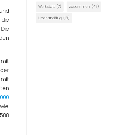
Werkstatt
(7)
zusammen
(47)
 und
Überlandflug
(18)
 die
 Die
den
 mit
 der
 mit
lten
000
wie
 588