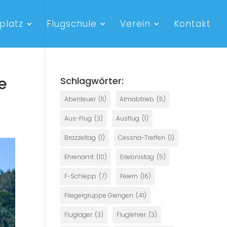
platz
Flugschule
Verein
Kontakt
e
Schlagwörter:
Abenteuer
(11)
Almabtrieb
(5)
Aus-Flug
(3)
Ausflug
(1)
Brazzeltag
(1)
Cessna-Treffen
(1)
Ehrenamt
(10)
Erlebnistag
(5)
F-Schlepp
(7)
Feiern
(16)
Fliegergruppe Giengen
(41)
Fluglager
(3)
Fluglehrer
(3)