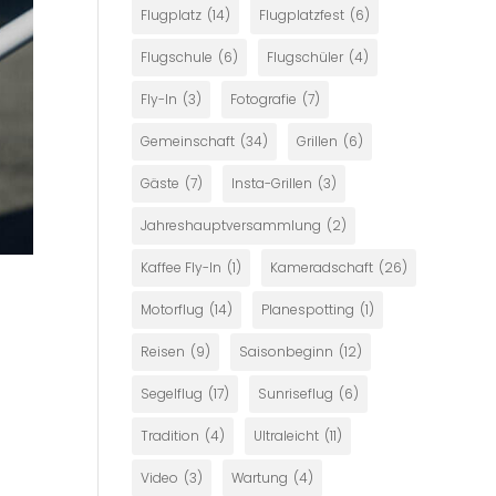
Flugplatz
(14)
Flugplatzfest
(6)
Flugschule
(6)
Flugschüler
(4)
Fly-In
(3)
Fotografie
(7)
Gemeinschaft
(34)
Grillen
(6)
Gäste
(7)
Insta-Grillen
(3)
Jahreshauptversammlung
(2)
Kaffee Fly-In
(1)
Kameradschaft
(26)
Motorflug
(14)
Planespotting
(1)
Reisen
(9)
Saisonbeginn
(12)
Segelflug
(17)
Sunriseflug
(6)
Tradition
(4)
Ultraleicht
(11)
Video
(3)
Wartung
(4)