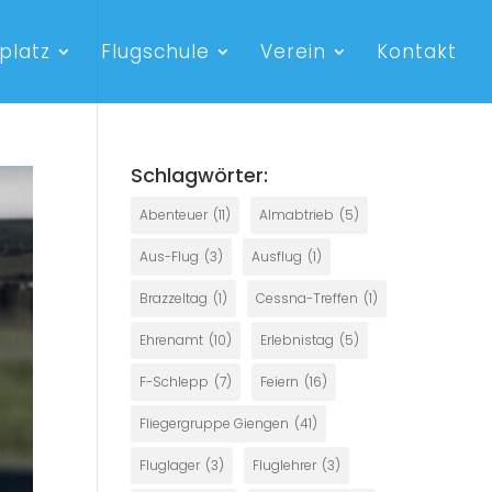
platz
Flugschule
Verein
Kontakt
Schlagwörter:
Abenteuer
(11)
Almabtrieb
(5)
Aus-Flug
(3)
Ausflug
(1)
Brazzeltag
(1)
Cessna-Treffen
(1)
Ehrenamt
(10)
Erlebnistag
(5)
F-Schlepp
(7)
Feiern
(16)
Fliegergruppe Giengen
(41)
Fluglager
(3)
Fluglehrer
(3)